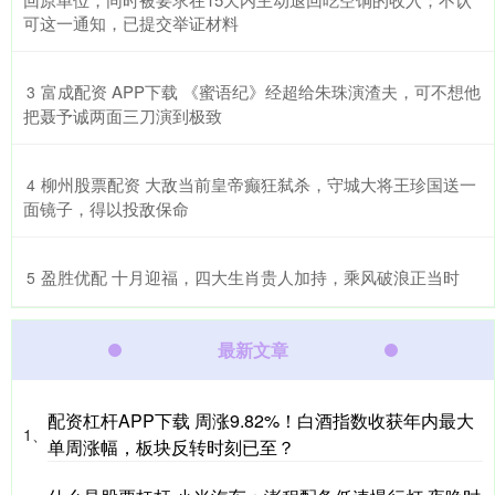
可这一通知，已提交举证材料
​富成配资 APP下载 《蜜语纪》经超给朱珠演渣夫，可不想他
3
把聂予诚两面三刀演到极致
​柳州股票配资 大敌当前皇帝癫狂弑杀，守城大将王珍国送一
4
面镜子，得以投敌保命
​盈胜优配 十月迎福，四大生肖贵人加持，乘风破浪正当时
5
最新文章
配资杠杆APP下载 周涨9.82%！白酒指数收获年内最大
1、
单周涨幅，板块反转时刻已至？