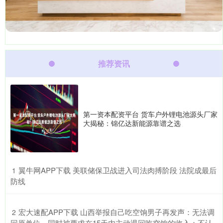
推荐资讯
第一资本配资平台 货车户外锂电池源头厂家
大揭秘：锦亿达新能源靠谱之选
​翼牛网APP下载 美联储保卫战进入司法肉搏阶段 法院成最后
1
防线
​宏大速配APP下载 山西举报自己吃空饷男子再发声：无法调
2
回原单位，同时被要求在15天内主动退回吃空饷的收入；不认